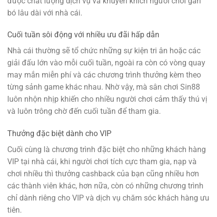
được chất lượng dịch vụ và khuyến khích người chơi gắn
bó lâu dài với nhà cái.
Cuối tuần sôi động với nhiều ưu đãi hấp dẫn
Nhà cái thường sẽ tổ chức những sự kiện tri ân hoặc các
giải đấu lớn vào mỗi cuối tuần, ngoài ra còn có vòng quay
may mắn miễn phí và các chương trình thưởng kèm theo
từng sảnh game khác nhau. Nhờ vậy, mà sân chơi Sin88
luôn nhộn nhịp khiến cho nhiều người chơi cảm thấy thú vị
và luôn trông chờ đến cuối tuần để tham gia.
Thưởng đặc biệt dành cho VIP
Cuối cùng là chương trình đặc biệt cho những khách hàng
VIP tại nhà cái, khi người chơi tích cực tham gia, nạp và
chơi nhiều thì thưởng cashback của bạn cũng nhiều hơn
các thành viên khác, hơn nữa, còn có những chương trình
chỉ dành riêng cho VIP và dịch vụ chăm sóc khách hàng ưu
tiên.