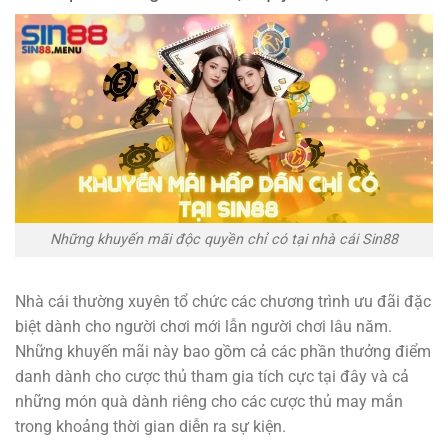
Những khuyến mãi độc quyền chỉ có tại nhà cái Sin88
Nhà cái thường xuyên tổ chức các chương trình ưu đãi đặc
biệt dành cho người chơi mới lẫn người chơi lâu năm.
Những khuyến mãi này bao gồm cả các phần thưởng điểm
danh dành cho cược thủ tham gia tích cực tại đây và cả
những món quà dành riêng cho các cược thủ may mắn
trong khoảng thời gian diễn ra sự kiện.