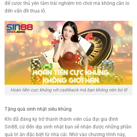
để cược thủ yên tâm trải nghiệm trò chơi mà không cần lo
đến vấn đề thua lỗ.
Hoàn tiền cực khủng với cashback mà bạn không nên bỏ lỡ
Tặng quà sinh nhật siêu khủng
Khi đã đăng ký trở thành thành viên của đại gia đình
Sin88, cứ đến dịp sinh nhật bạn sẽ nhận được những phần
quà tri ân đặc biệt từ nhà cái. Nhờ vào chương trình này,