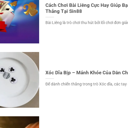
Cách Chơi Bài Liêng Cực Hay Giúp B
Thắng Tại Sin88
Bài Liêng là trò chơi thu hút bởi lối chơi đơn giản
Xóc Dĩa Bịp – Mánh Khóe Của Dân C
Để dành chiến thắng trong trò Xóc dĩa, các tay 