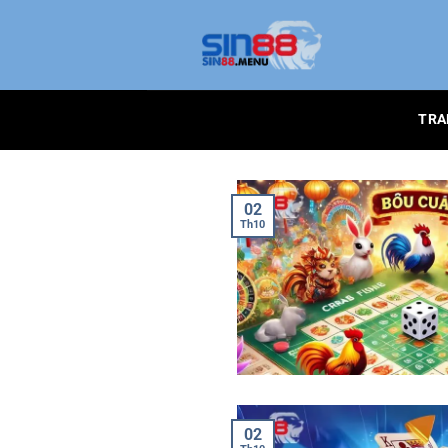
Chuyển
đến
nội
dung
TRA
02
Th10
02