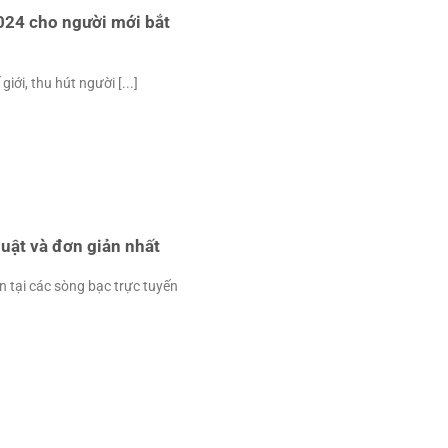
024 cho người mới bắt
iới, thu hút người [...]
uật và đơn giản nhất
 tại các sòng bạc trực tuyến