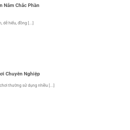
ạn Nắm Chắc Phần
, dễ hiểu, đồng [...]
hơi Chuyên Nghiệp
chơi thường sử dụng nhiều [...]