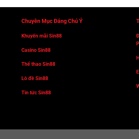
Chuyên Mục Đáng Chú Ý
T
Khuyến mãi Sin88
Đ
P
Casino Sin88
H
Thể thao Sin88
E
Lô đề Sin88
W
Tin tức Sin88