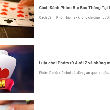
Cách Đánh Phỏm Bịp Bao Thắng Tại 
Cách đánh Phỏm bịp hay không chỉ giúp người c
Luật chơi Phỏm từ A tới Z và những m
Phỏm là một trò chơi bài dân gian quen thuộc, k