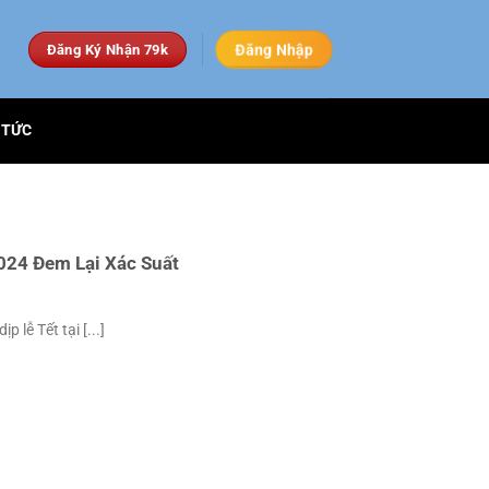
Đăng Ký Nhận 79k
Đăng Nhập
 TỨC
024 Đem Lại Xác Suất
 lễ Tết tại [...]