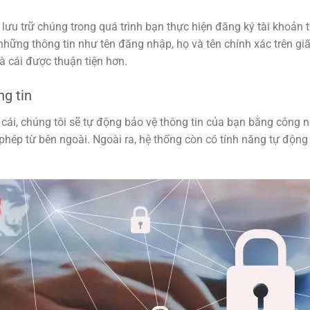
 lưu trữ chúng trong quá trình bạn thực hiện đăng ký tài khoản t
hững thông tin như tên đăng nhập, họ và tên chính xác trên giấy
à cái được thuận tiện hơn.
g tin
cái, chúng tôi sẽ tự động bảo vệ thông tin của bạn bằng công n
phép từ bên ngoài. Ngoài ra, hệ thống còn có tính năng tự độn