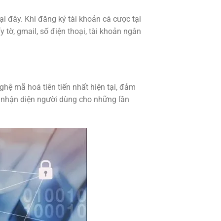
ại đây. Khi đăng ký tài khoản cá cược tại
 tờ, gmail, số điện thoại, tài khoản ngân
ghệ mã hoá tiên tiến nhất hiện tại, đảm
g nhận diện người dùng cho những lần