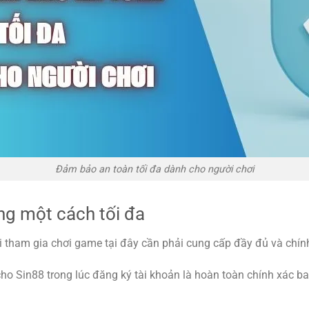
Đảm bảo an toàn tối đa dành cho người chơi
ng một cách tối đa
hi tham gia chơi game tại đây cần phải cung cấp đầy đủ và chín
 Sin88 trong lúc đăng ký tài khoản là hoàn toàn chính xác bao