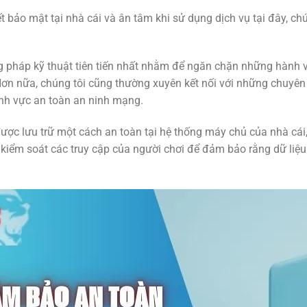
t bảo mật tại nhà cái và ân tâm khi sử dụng dịch vụ tại đây, ch
 pháp kỹ thuật tiên tiến nhất nhằm để ngăn chặn những hành vi
 Hơn nữa, chúng tôi cũng thường xuyên kết nối với những chuy
lĩnh vực an toàn an ninh mạng.
được lưu trữ một cách an toàn tại hệ thống máy chủ của nhà cá
 kiểm soát các truy cập của người chơi để đảm bảo rằng dữ liệu