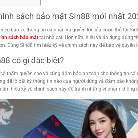
hính sách bảo mật Sin88 mới nhất 20
iệc bảo vệ thông tin cá nhân và quyền lợi của cược thủ tại Sin88
ính sách bảo mật
tại nhà cái. Hơn nữa, hiểu và áp dụng đúng t
n. Cùng Sin88 tìm hiểu kỹ về chính sách này để bảo vệ quyền l
88 có gì đặc biệt?
lý có thẩm quyền cao và cũng đảm bảo an toàn cho thông tin cá
ng để lộ bất kỳ thông tin nào của người dùng và đảm bảo không 
n tìm hiểu kỹ về chính sách này để tránh những vi phạm không đ