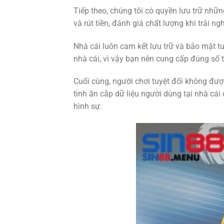
Tiếp theo, chúng tôi có quyền lưu trữ nhữ
và rút tiền, đánh giá chất lượng khi trải 
Nhà cái luôn cam kết lưu trữ và bảo mật t
nhà cái, vì vậy bạn nên cung cấp đúng số 
Cuối cùng, người chơi tuyệt đối không đượ
tình ăn cắp dữ liệu người dùng tại nhà cá
hình sự.