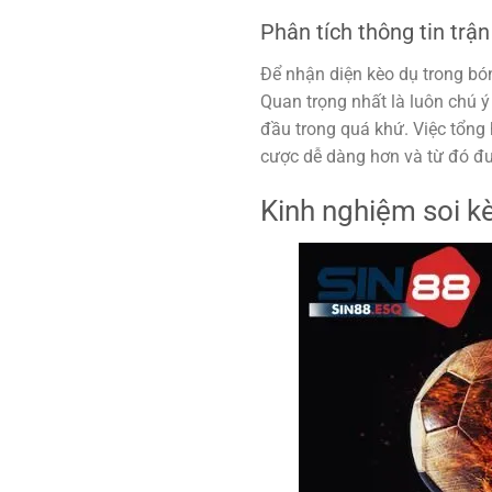
Phân tích thông tin trậ
Để nhận diện kèo dụ trong bón
Quan trọng nhất là luôn chú ý
đầu trong quá khứ. Việc tổng
cược dễ dàng hơn và từ đó đư
Kinh nghiệm soi k