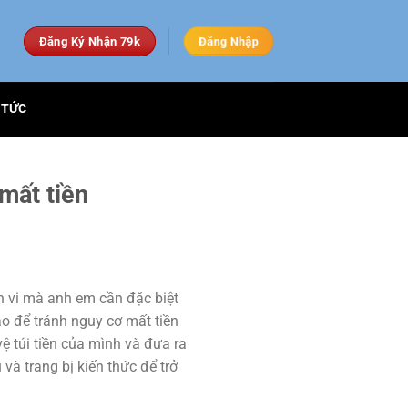
Đăng Ký Nhận 79k
Đăng Nhập
 TỨC
mất tiền
h vi mà anh em cần đặc biệt
áo để tránh nguy cơ mất tiền
ệ túi tiền của mình và đưa ra
và trang bị kiến thức để trở