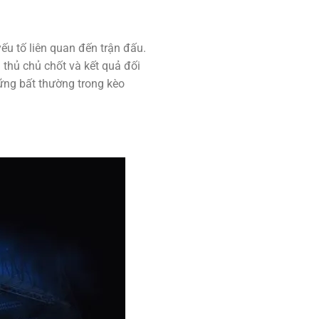
ếu tố liên quan đến trận đấu.
 thủ chủ chốt và kết quả đối
ững bất thường trong kèo