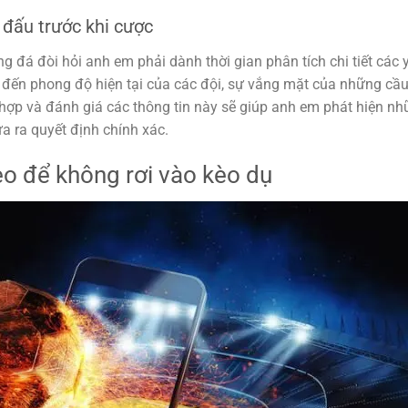
n đấu trước khi cược
g đá đòi hỏi anh em phải dành thời gian phân tích chi tiết các y
 đến phong độ hiện tại của các đội, sự vắng mặt của những cầu
 hợp và đánh giá các thông tin này sẽ giúp anh em phát hiện nh
a ra quyết định chính xác.
èo để không rơi vào kèo dụ