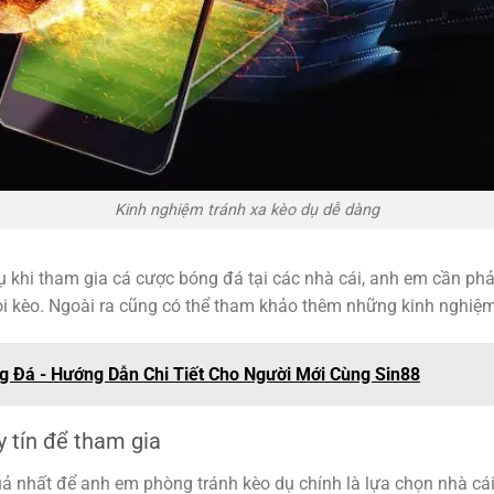
Kinh nghiệm tránh xa kèo dụ dễ dàng
dụ khi tham gia cá cược bóng đá tại các nhà cái, anh em cần p
oi kèo. Ngoài ra cũng có thể tham khảo thêm những kinh nghiệm
g Đá - Hướng Dẫn Chi Tiết Cho Người Mới Cùng Sin88
 tín để tham gia
ả nhất để anh em phòng tránh kèo dụ chính là lựa chọn nhà cái 