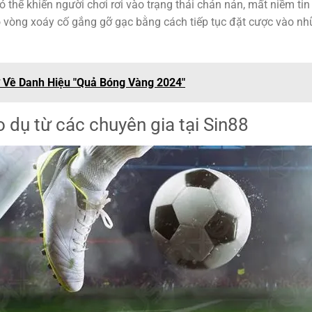
ó thể khiến người chơi rơi vào trạng thái chán nản, mất niềm t
ào vòng xoáy cố gắng gỡ gạc bằng cách tiếp tục đặt cược vào nh
ờ Về Danh Hiệu "Quả Bóng Vàng 2024"
 dụ từ các chuyên gia tại Sin88