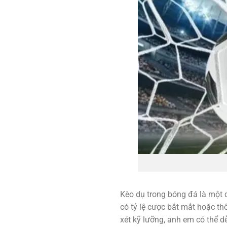
Kèo dụ trong bóng đá là một 
có tỷ lệ cược bắt mắt hoặc t
xét kỹ lưỡng, anh em có thể d