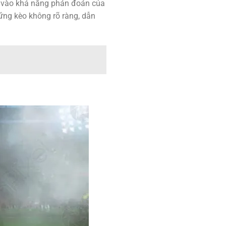
in vào khả năng phán đoán của
ững kèo không rõ ràng, dẫn